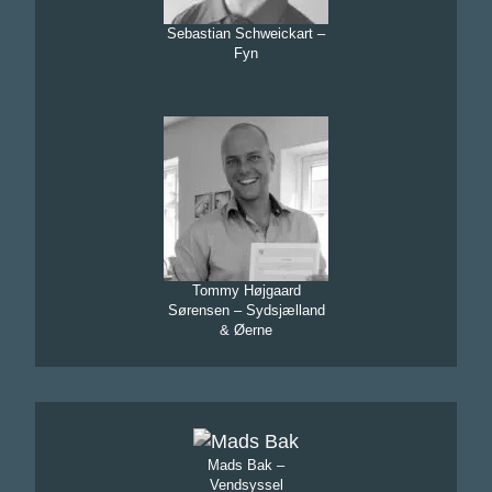
Sebastian Schweickart –
Fyn
Tommy Højgaard
Sørensen – Sydsjælland
& Øerne
Mads Bak –
Vendsyssel