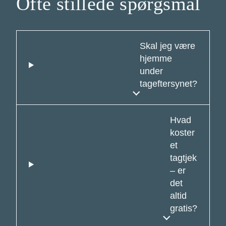
Ofte stillede spørgsmål
Skal jeg være
hjemme
under
tageftersynet?
Hvad
koster
et
tagtjek
– er
det
altid
gratis?