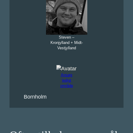
Steven –
Kronjylland + Midt-
Vestjylland
Ansøg
ledigt
område
Bornholm