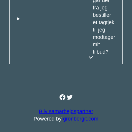
går der
fra jeg
bestiller
et tagtjek
til jeg
modtager
mit
tilbud?
Facebook
Twitter
Bliv samarbejdspartner
Powered by
gronbergit.com