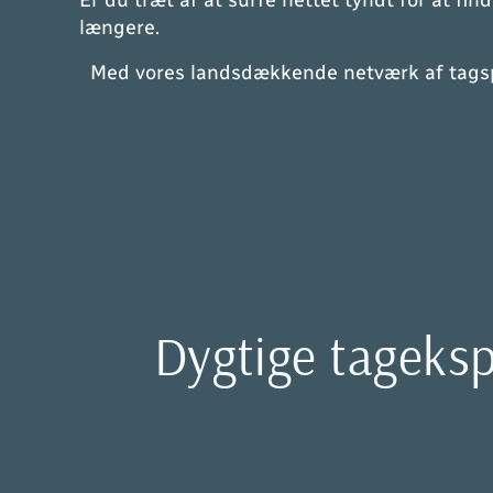
Er du træt af at surfe nettet tyndt for at f
længere.
Med vores landsdækkende netværk af tagspec
Dygtige tagekspe