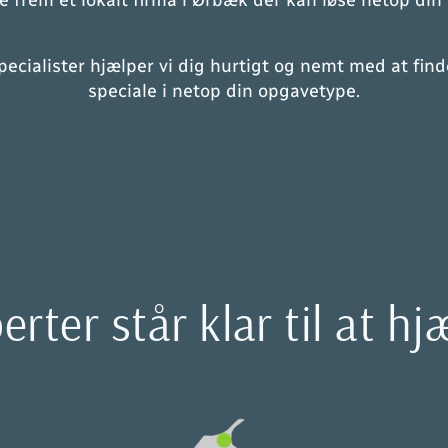
inde frem et lokalt firma i Ørbæk der kan løse netop d
ialister hjælper vi dig hurtigt og nemt med at finde 
speciale i netop din opgavetype.
rter står klar til at h