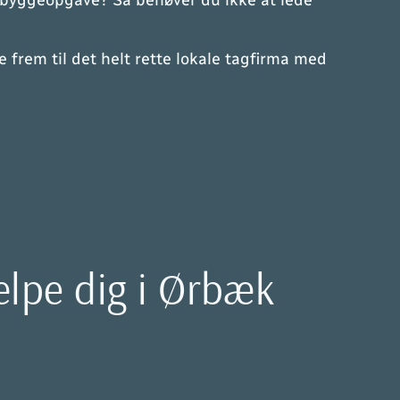
in byggeopgave? Så behøver du ikke at lede
frem til det helt rette lokale tagfirma med
jælpe dig i Ørbæk