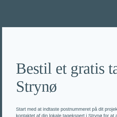
Spring
til
indhold
Bestil et gratis t
Strynø
Start med at indtaste postnummeret på dit projekt
kontaktet af din lokale tagekspert i Strynø for at af