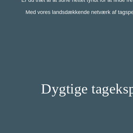
Er du træt af at surfe nettet tyndt for at finde
Med vores landsdækkende netværk af tagspeciali
Dygtige tagekspe