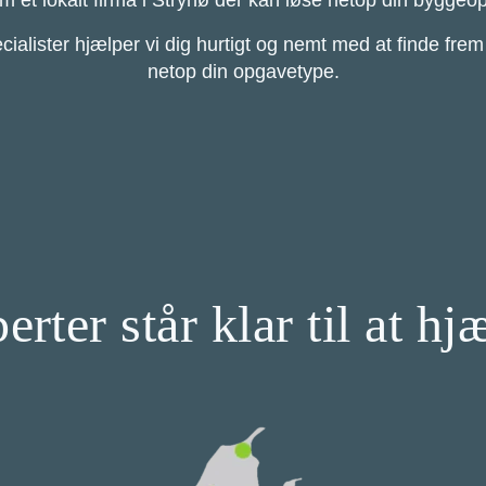
 frem et lokalt firma i Strynø der kan løse netop din byg
ster hjælper vi dig hurtigt og nemt med at finde frem ti
netop din opgavetype.
rter står klar til at hj