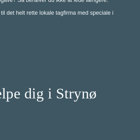
geopgave? Så behøver du ikke at lede længere.
l det helt rette lokale tagfirma med speciale i
ælpe dig i Strynø