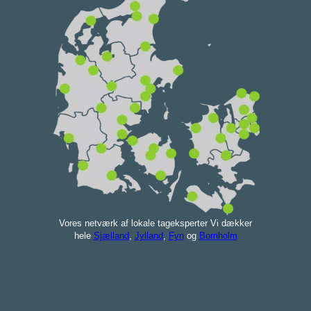
Vores netværk af lokale tageksperter Vi dækker
hele
Sjælland
,
Jylland
,
Fyn
og
Bornholm