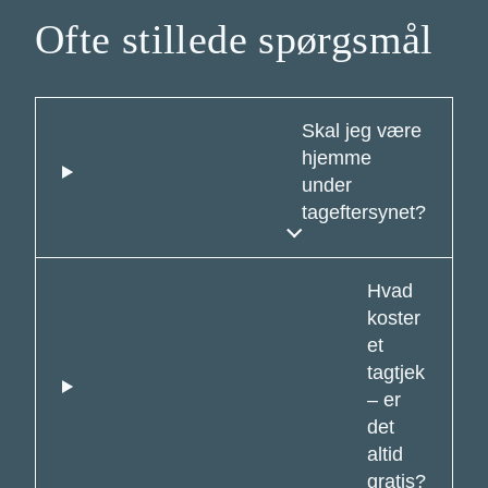
Ofte stillede spørgsmål
Skal jeg være
hjemme
under
tageftersynet?
Hvad
koster
et
tagtjek
– er
det
altid
gratis?