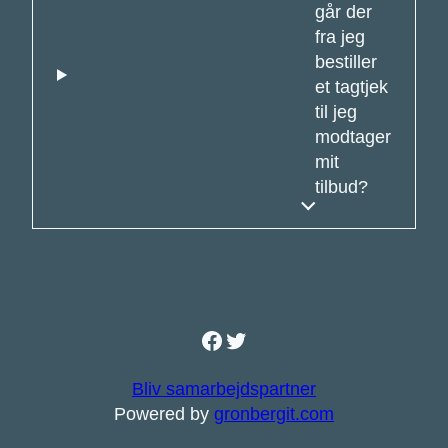
går der
fra jeg
bestiller
et tagtjek
til jeg
modtager
mit
tilbud?
Facebook
Twitter
Bliv samarbejdspartner
Powered by
gronbergit.com