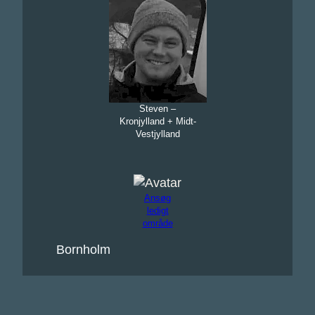
Steven –
Kronjylland + Midt-
Vestjylland
Ansøg
ledigt
område
Bornholm