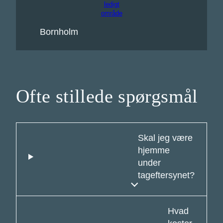
ledigt
område
Bornholm
Ofte stillede spørgsmål
Skal jeg være
hjemme
under
tageftersynet?
Hvad