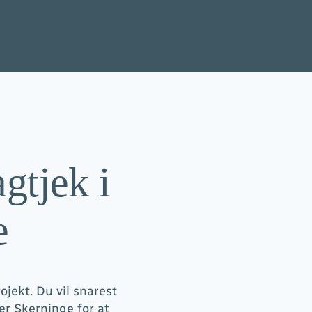
agtjek i
e
jekt. Du vil snarest
ter Skerninge for at