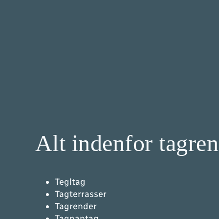
Alt indenfor tagre
Tegltag
Tagterrasser
Tagrender
Tagpaptag